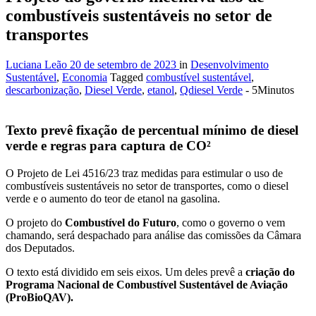
combustíveis sustentáveis no setor de
transportes
Luciana Leão
20 de setembro de 2023
in
Desenvolvimento
Sustentável
,
Economia
Tagged
combustível sustentável
,
descarbonização
,
Diesel Verde
,
etanol
,
Qdiesel Verde
- 5Minutos
Texto prevê fixação de percentual mínimo de diesel
verde e regras para captura de CO²
O Projeto de Lei 4516/23 traz medidas para estimular o uso de
combustíveis sustentáveis no setor de transportes, como o diesel
verde e o aumento do teor de etanol na gasolina.
O projeto do
Combustível do Futuro
, como o governo o vem
chamando, será despachado para análise das comissões da Câmara
dos Deputados.
O texto está dividido em seis eixos. Um deles prevê a
criação do
Programa Nacional de Combustível Sustentável de Aviação
(ProBioQAV).