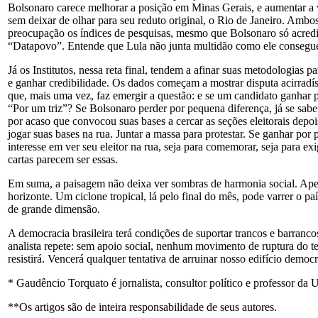
Bolsonaro carece melhorar a posição em Minas Gerais, e aumentar a
sem deixar de olhar para seu reduto original, o Rio de Janeiro. Amb
preocupação os índices de pesquisas, mesmo que Bolsonaro só acred
“Datapovo”. Entende que Lula não junta multidão como ele consegu
Já os Institutos, nessa reta final, tendem a afinar suas metodologias p
e ganhar credibilidade. Os dados começam a mostrar disputa acirradí
que, mais uma vez, faz emergir a questão: e se um candidato ganhar
“Por um triz”? Se Bolsonaro perder por pequena diferença, já se sabe:
por acaso que convocou suas bases a cercar as seções eleitorais depo
jogar suas bases na rua. Juntar a massa para protestar. Se ganhar por
interesse em ver seu eleitor na rua, seja para comemorar, seja para ex
cartas parecem ser essas.
Em suma, a paisagem não deixa ver sombras de harmonia social. Ape
horizonte. Um ciclone tropical, lá pelo final do mês, pode varrer o 
de grande dimensão.
A democracia brasileira terá condições de suportar trancos e barranc
analista repete: sem apoio social, nenhum movimento de ruptura do te
resistirá. Vencerá qualquer tentativa de arruinar nosso edifício democr
* Gaudêncio Torquato é jornalista, consultor político e professor da
**Os artigos são de inteira responsabilidade de seus autores.