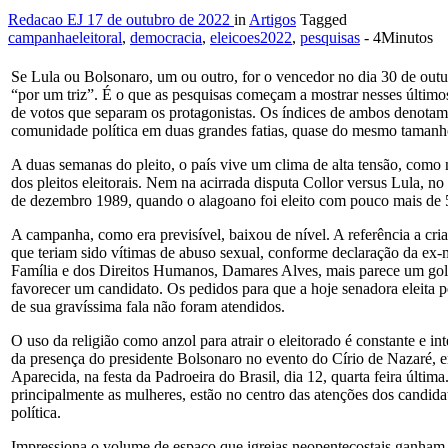
Redacao EJ
17 de outubro de 2022
in
Artigos
Tagged
campanhaeleitoral
,
democracia
,
eleicoes2022
,
pesquisas
- 4Minutos
Se Lula ou Bolsonaro, um ou outro, for o vencedor no dia 30 de outu
“por um triz”. É o que as pesquisas começam a mostrar nesses últimos
de votos que separam os protagonistas. Os índices de ambos denotam
comunidade política em duas grandes fatias, quase do mesmo tamanh
A duas semanas do pleito, o país vive um clima de alta tensão, como n
dos pleitos eleitorais. Nem na acirrada disputa Collor versus Lula, n
de dezembro 1989, quando o alagoano foi eleito com pouco mais de 
A campanha, como era previsível, baixou de nível. A referência a cri
que teriam sido vítimas de abuso sexual, conforme declaração da ex-
Família e dos Direitos Humanos, Damares Alves, mais parece um gol
favorecer um candidato. Os pedidos para que a hoje senadora eleita 
de sua gravíssima fala não foram atendidos.
O uso da religião como anzol para atrair o eleitorado é constante e in
da presença do presidente Bolsonaro no evento do Círio de Nazaré,
Aparecida, na festa da Padroeira do Brasil, dia 12, quarta feira última
principalmente as mulheres, estão no centro das atenções dos candida
política.
Impressiona o volume de espaço que igrejas neopentecostais ganham 