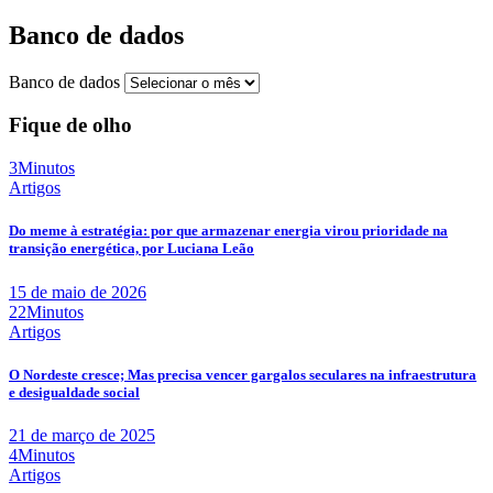
Banco de dados
Banco de dados
Fique de olho
3Minutos
Artigos
Do meme à estratégia: por que armazenar energia virou prioridade na
transição energética, por Luciana Leão
15 de maio de 2026
22Minutos
Artigos
O Nordeste cresce; Mas precisa vencer gargalos seculares na infraestrutura
e desigualdade social
21 de março de 2025
4Minutos
Artigos