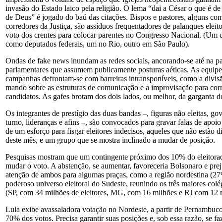
invasão do Estado laico pela religião. O lema “dai a César o que é d
de Deus” é jogado do baú das citações. Bispos e pastores, alguns c
corredores da Justiça, são assíduos frequentadores de palanques eleit
voto dos crentes para colocar parentes no Congresso Nacional. (Um de
como deputados federais, um no Rio, outro em São Paulo).
Ondas de fake news inundam as redes sociais, ancorando-se até na pa
parlamentares que assumem publicamente posturas aéticas. As equipe
campanhas defrontam-se com barreiras intransponíveis, como a divi
mando sobre as estruturas de comunicação e a improvisação para corr
candidatos. As gafes brotam dos dois lados, ou melhor, da garganta d
Os integrantes de prestígio das duas bandas –, figuras não eleitas, go
turno, lideranças e afins –, são convocados para gravar falas de apoio
de um esforço para fisgar eleitores indecisos, aqueles que não estão d
deste mês, e um grupo que se mostra inclinado a mudar de posição.
Pesquisas mostram que um contingente próximo dos 10% do eleitorado
mudar o voto. A abstenção, se aumentar, favoreceria Bolsonaro e prej
atenção de ambos para algumas praças, como a região nordestina (27
poderoso universo eleitoral do Sudeste, reunindo os três maiores colég
(SP, com 34 milhões de eleitores, MG, com 16 milhões e RJ com 12 
Lula exibe avassaladora votação no Nordeste, a partir de Pernambuc
70% dos votos. Precisa garantir suas posições e, sob essa razão, se fa