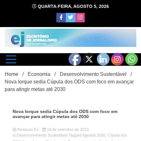
Skip
QUARTA-FEIRA, AGOSTO 5, 2026
to
content
com Luciana Leão
Escrit
Home
Economia
Desenvolvimento Sustentável
Nova Iorque sedia Cúpula dos ODS com foco em avançar
para atingir metas até 2030
Nova Iorque sedia Cúpula dos ODS com foco em
avançar para atingir metas até 2030
d
Redacao EJ
18 de setembro de 2023
in
Desenvolvimento Sustentável
Tagged
Agenda 2030
,
Cúpula dos