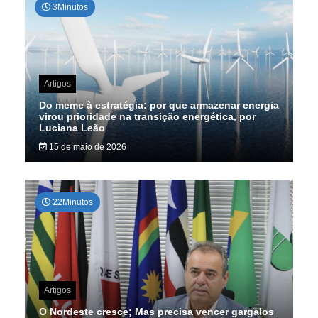
3Minutos
Artigos
Do meme à estratégia: por que armazenar energia
virou prioridade na transição energética, por
Luciana Leão
15 de maio de 2026
22Minutos
Artigos
O Nordeste cresce; Mas precisa vencer gargalos