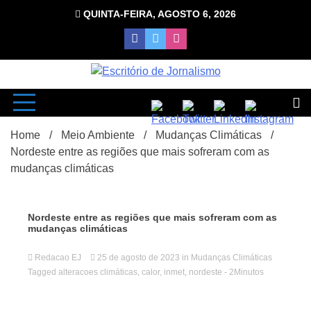
Skip
QUINTA-FEIRA, AGOSTO 6, 2026
to
content
com Luciana Leão
Escrit
Home
Meio Ambiente
Mudanças Climáticas
Nordeste entre as regiões que mais sofreram com as
mudanças climáticas
Nordeste entre as regiões que mais sofreram com as
mudanças climáticas
d
Redacao EJ
25 de agosto de 2023
in
Mudanças Climáticas
Tagged
alteracoes climáticas
,
calor
,
inmet
,
nordeste
- 2Minutos