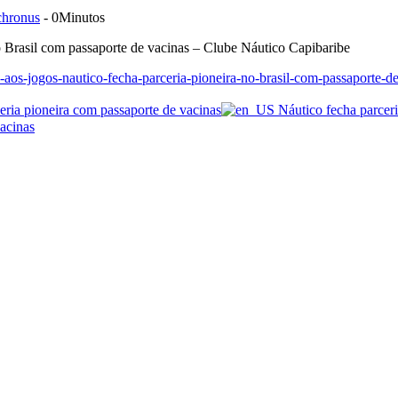
chronus
- 0Minutos
no Brasil com passaporte de vacinas – Clube Náutico Capibaribe
-aos-jogos-nautico-fecha-parceria-pioneira-no-brasil-com-passaporte-d