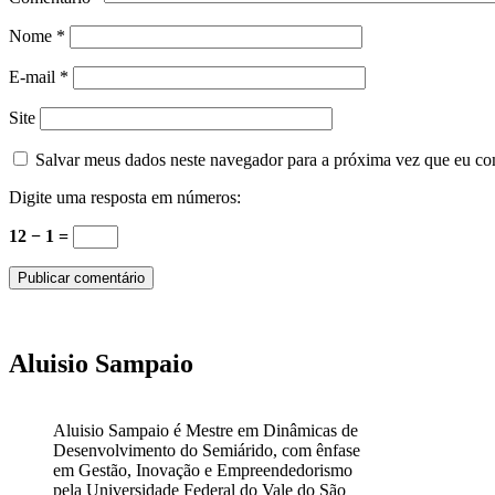
Nome
*
E-mail
*
Site
Salvar meus dados neste navegador para a próxima vez que eu co
Digite uma resposta em números:
12 − 1 =
Aluisio Sampaio
Aluisio Sampaio é Mestre em Dinâmicas de
Desenvolvimento do Semiárido, com ênfase
em Gestão, Inovação e Empreendedorismo
pela Universidade Federal do Vale do São