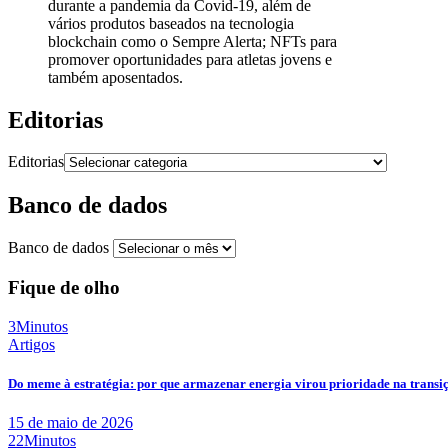
durante a pandemia da Covid-19, além de
vários produtos baseados na tecnologia
blockchain como o Sempre Alerta; NFTs para
promover oportunidades para atletas jovens e
também aposentados.
Editorias
Editorias
Banco de dados
Banco de dados
Fique de olho
3Minutos
Artigos
Do meme à estratégia: por que armazenar energia virou prioridade na transi
15 de maio de 2026
22Minutos