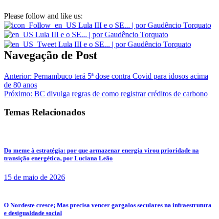
Please follow and like us:
Navegação de Post
Anterior:
Pernambuco terá 5ª dose contra Covid para idosos acima
de 80 anos
Próximo:
BC divulga regras de como registrar créditos de carbono
Temas Relacionados
Do meme à estratégia: por que armazenar energia virou prioridade na
transição energética, por Luciana Leão
15 de maio de 2026
O Nordeste cresce; Mas precisa vencer gargalos seculares na infraestrutura
e desigualdade social