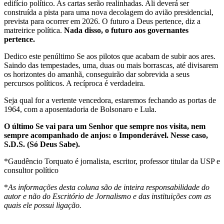
edifício político. As cartas serão realinhadas. Ali deverá ser
construída a pista para uma nova decolagem do avião presidencial,
prevista para ocorrer em 2026. O futuro a Deus pertence, diz a
matreirice política.
Nada disso, o futuro aos governantes
pertence.
Dedico este penúltimo Se aos pilotos que acabam de subir aos ares.
Saindo das tempestades, uma, duas ou mais borrascas, até divisarem
os horizontes do amanhã, conseguirão dar sobrevida a seus
percursos políticos. A recíproca é verdadeira.
Seja qual for a vertente vencedora, estaremos fechando as portas de
1964, com a aposentadoria de Bolsonaro e Lula.
O último Se vai para um Senhor que sempre nos visita, nem
sempre acompanhado de anjos: o Imponderável. Nesse caso,
S.D.S. (Só Deus Sabe).
*Gaudêncio Torquato é jornalista, escritor, professor titular da USP e
consultor político
*
As informações desta coluna são de inteira responsabilidade do
autor e não do Escritório de Jornalismo e das instituições com as
quais ele possui ligação.