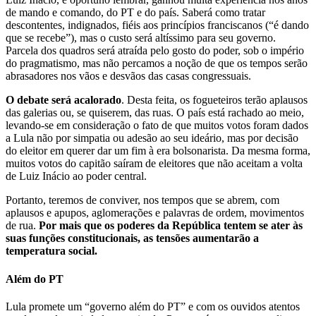
de mando e comando, do PT e do país. Saberá como tratar
descontentes, indignados, fiéis aos princípios franciscanos (“é dando
que se recebe”), mas o custo será altíssimo para seu governo.
Parcela dos quadros será atraída pelo gosto do poder, sob o império
do pragmatismo, mas não percamos a noção de que os tempos serão
abrasadores nos vãos e desvãos das casas congressuais.
O debate será acalorado
. Desta feita, os fogueteiros terão aplausos
das galerias ou, se quiserem, das ruas. O país está rachado ao meio,
levando-se em consideração o fato de que muitos votos foram dados
a Lula não por simpatia ou adesão ao seu ideário, mas por decisão
do eleitor em querer dar um fim à era bolsonarista. Da mesma forma,
muitos votos do capitão saíram de eleitores que não aceitam a volta
de Luiz Inácio ao poder central.
Portanto, teremos de conviver, nos tempos que se abrem, com
aplausos e apupos, aglomerações e palavras de ordem, movimentos
de rua.
Por mais que os poderes da República tentem se ater às
suas funções constitucionais, as tensões aumentarão a
temperatura social.
Além do PT
Lula promete um “governo além do PT” e com os ouvidos atentos