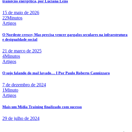
transição energética, por Luciana Leão
15 de maio de 2026
22Minutos
Artigos
O Nordeste cresce; Mas precisa vencer gargalos seculares na infraestrutura
e desigualdade social
21 de março de 2025
4Minutos
Artigos
O sujo falando do mal lavado… I Por Paulo Roberto Cannizzaro
7 de dezembro de 2024
1Minuto
Artigos
Mais um Mídia Training finalizado com sucesso
29 de julho de 2024