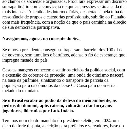
ao clamor da sociedade organizada. Procurará expressar um discurso
suprapartidário com a convicção de que as pressões serão a cada dia
mais intensas. As entidades intermediárias, despertadas pela tuba de
ressonância de grupos e categorias profissionais, subirão ao Planalto
com mais frequência, com a noção de que o país caminha na direção
de sua democracia participativa.
Naveguemos, agora, na corrente do Se..
Se o novo presidente conseguir ultrapassar a barreira dos 100 dias
de governo, sem tumultos e barulhos, adensa o fio de esperança que
impregna metade do país.
Caso as margens comecem a sentir os efeitos da política social, com
a extensão do cobertor de proteção, uma onda de otimismo nascerá
na base da pirâmide, sinalizando o transporte de parcela da
população para os cômodos da classe C. Coisa para ocorrer na
metade do mandato.
Se o Brasil escalar ao pódio da defesa do meio ambiente, as
pedras do dominó, após caírem, voltarão a dar força aos
jogadores, liderados por Luiz Inácio.
Teremos no meio do mandato do presidente eleito, em 2024, um
ciclo de forte disputa, a eleição para prefeitos e vereadores, base do