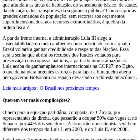
que afundam as áreas da habitação, do saneamento básico, da saúde,
da educação, dos transportes, da segurança pública? Como suprir as
grandes demandas da população, sem recorrer aos orçamentos
superdimensionados, aos recursos extraordinários, à quebra da
ordem fiscal?
A par da frente interna, a administração Lula III elege a
sustentabilidade do meio ambiente como prioridade com a qual o
Brasil voltará a ganhar credibilidade e respeito das Nações. Essa
será a senha que abrirá os recursos dos fundos voltados para
preservação das riquezas naturais, a partir do bioma amazônico.
Lula acaba de ganhar aplausos internacionais na COP27, no Egito,
o que demandará urgentes esforços para tapar a buraqueira aberta
pelo governo Bolsonaro no espaço devastado da floresta amazônica.
Leia mais artigos : O Brasil nos próximos tempos
Querem ver mais complicações?
Olhem para a equação partidária, composta, na Câmara, por
representantes da direita, que passarão a ocupar 50% das vagas e, no
Senado, por 44% dos senadores. A formação oposicionista será bem
diferente dos tempos do Lula I, em 2003, e do Lula II, em 2008.
Luiz Inácio, é oportuno lembrar, ganhou muita experiência nos anos