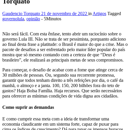
Torquato
Gaudencio Torquato
21 de novembro de 2022
in
Artigos
Tagged
governolula
,
opinião
- 5Minutos
Não será fácil. Com esta ênfase, tento abrir um raciocínio sobre o
governo Lula III. Não se trata de ser pessimista, porquanto adiciono
ao final desta frase a platitude: o Brasil é maior do que a crise. Mas o
pacote de desafios a ser enfrentado pelo maior líder popular do país
mostra que só mesmo contando com a certeza de que “Deus é
brasileiro”, ele realizará as principais metas de seus compromissos.
Para começar, o desafio de acabar com a fome que atinge cerca de
30 milhões de pessoas. Ou, segundo sua recorrente promessa,
garantir que todos tenham direito a três refeições por dia, o café da
manhã, o almoço e a janta. 100, 150, 200 bilhões fora do teto de
gastos? Haja Bolsa Família. Haja recursos. Que serão necessários
para oferecer as mínimas condições de vida digna aos cidadãos.
Como suprir as demandas
E como cumprir essa meta com a ideia de transformar uma
economia claudicante em um sistema forte, capaz de puxar para
cima os índices de crescimento? Dá para tapar os imensos buracos