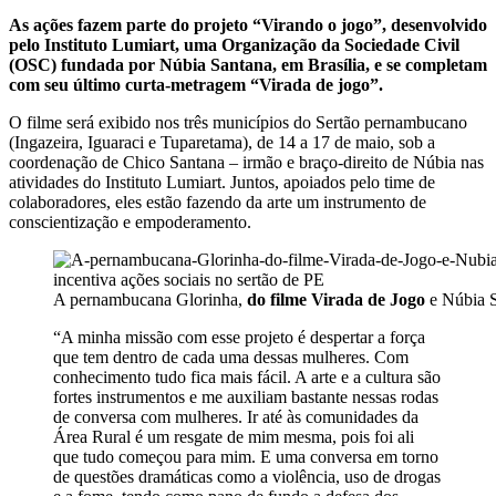
As ações fazem parte do projeto “Virando o jogo”, desenvolvido
pelo Instituto Lumiart, uma Organização da Sociedade Civil
(OSC) fundada por Núbia Santana, em Brasília, e se completam
com seu último curta-metragem “Virada de jogo”.
O filme será exibido nos três municípios do Sertão pernambucano
(Ingazeira, Iguaraci e Tuparetama), de 14 a 17 de maio, sob a
coordenação de Chico Santana – irmão e braço-direito de Núbia nas
atividades do Instituto Lumiart. Juntos, apoiados pelo time de
colaboradores, eles estão fazendo da arte um instrumento de
conscientização e empoderamento.
A pernambucana Glorinha,
do filme Virada de Jogo
e Núbia S
“A minha missão com esse projeto é despertar a força
que tem dentro de cada uma dessas mulheres. Com
conhecimento tudo fica mais fácil. A arte e a cultura são
fortes instrumentos e me auxiliam bastante nessas rodas
de conversa com mulheres. Ir até às comunidades da
Área Rural é um resgate de mim mesma, pois foi ali
que tudo começou para mim. E uma conversa em torno
de questões dramáticas como a violência, uso de drogas