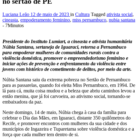
no sertão de PE
Luciana Leão
12 de maio de 2023
in
Cultura
Tagged
ativista social
,
cineasta
,
empoderamento feminino
,
miss pernambuco
,
nubia santana
- 7Minutos
Presidente do Instituto Lumiart, a cineasta e ativista humanitária
Núbia Santana, sertaneja de Iguaraci, retorna a Pernambuco
para empoderar mulheres de comunidades rurais contra a
violência doméstica, promover o empreendedorismo feminino e
iniciar ações de prevenção e enfrentamento da violência entre
jovens com histórico de cometimento de delitos, por meio da arte.
Núbia Santana saiu da extrema pobreza no Sertão de Pernambuco
para as passarelas, quando foi eleita Miss Pernambuco, em 1994. De
lá para cá, muita coisa mudou e a beleza que abriu caminhos levou a
então menina, que já foi carvoeira, ao ativismo social, tornando-se
embaixadora da paz.
Neste domingo, 14 de maio, Núbia chega à casa da família para
celebrar o Dia das Mães, em Iguaraci, distante 350 quilômetros do
Recife, e promover encontros com mulheres da sua cidade e dos
municípios de Ingazeira e Tuparetama sobre violência doméstica e a
força que cada mulher tem dentro de si.