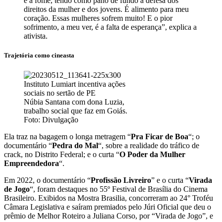
e a fome, tendo como pano de fundo a defesa dos
direitos da mulher e dos jovens. É alimento para meu
coração. Essas mulheres sofrem muito! E o pior
sofrimento, a meu ver, é a falta de esperança”, explica a
ativista.
Trajetória como cineasta
Núbia Santana com dona Luzia,
trabalho social que faz em Goiás.
Foto: Divulgação
Ela traz na bagagem o longa metragem “
Pra Ficar de Boa
“; o
documentário “
Pedra do Mal
“, sobre a realidade do tráfico de
crack, no Distrito Federal; e o curta “
O Poder da Mulher
Empreendedora
“.
Em 2022, o documentário “
Profissão Livreiro
” e o curta “
Virada
de Jogo
“, foram destaques no 55º Festival de Brasília do Cinema
Brasileiro. Exibidos na Mostra Brasilia, concorreram ao 24° Troféu
Câmara Legislativa e saíram premiados pelo Júri Oficial que deu o
prêmio de Melhor Roteiro a Juliana Corso, por “Virada de Jogo”, e