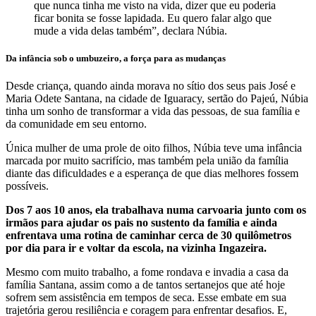
que nunca tinha me visto na vida, dizer que eu poderia
ficar bonita se fosse lapidada. Eu quero falar algo que
mude a vida delas também”, declara Núbia.
Da infância sob o umbuzeiro, a força para as mudanças
Desde criança, quando ainda morava no sítio dos seus pais José e
Maria Odete Santana, na cidade de Iguaracy, sertão do Pajeú, Núbia
tinha um sonho de transformar a vida das pessoas, de sua família e
da comunidade em seu entorno.
Única mulher de uma prole de oito filhos, Núbia teve uma infância
marcada por muito sacrifício, mas também pela união da família
diante das dificuldades e a esperança de que dias melhores fossem
possíveis.
Dos 7 aos 10 anos, ela trabalhava numa carvoaria junto com os
irmãos para ajudar os pais no sustento da família e ainda
enfrentava uma rotina de caminhar cerca de 30 quilômetros
por dia para ir e voltar da escola, na vizinha Ingazeira.
Mesmo com muito trabalho, a fome rondava e invadia a casa da
família Santana, assim como a de tantos sertanejos que até hoje
sofrem sem assistência em tempos de seca. Esse embate em sua
trajetória gerou resiliência e coragem para enfrentar desafios. E,