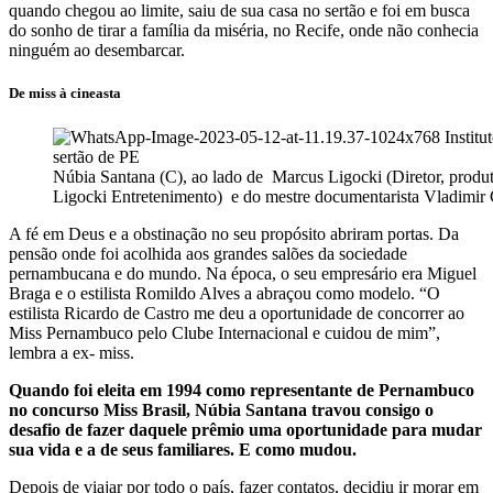
quando chegou ao limite, saiu de sua casa no sertão e foi em busca
do sonho de tirar a família da miséria, no Recife, onde não conhecia
ninguém ao desembarcar.
De miss à cineasta
Núbia Santana (C), ao lado de Marcus Ligocki (Diretor, produtor
Ligocki Entretenimento) e do mestre documentarista Vladimir 
A fé em Deus e a obstinação no seu propósito abriram portas. Da
pensão onde foi acolhida aos grandes salões da sociedade
pernambucana e do mundo. Na época, o seu empresário era Miguel
Braga e o estilista Romildo Alves a abraçou como modelo. “O
estilista Ricardo de Castro me deu a oportunidade de concorrer ao
Miss Pernambuco pelo Clube Internacional e cuidou de mim”,
lembra a ex- miss.
Quando foi eleita em 1994 como representante de Pernambuco
no concurso Miss Brasil, Núbia Santana travou consigo o
desafio de fazer daquele prêmio uma oportunidade para mudar
sua vida e a de seus familiares. E como mudou.
Depois de viajar por todo o país, fazer contatos, decidiu ir morar em