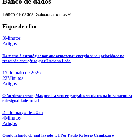
Banco de dados
Banco de dados
Fique de olho
3Minutos
Artigos
Do meme à estratégia: por que armazenar energia virou prioridade na
transição energética, por Luciana Leão
15 de maio de 2026
22Minutos
Artigos
O Nordeste cresce; Mas precisa vencer gargalos seculares na infraestrutura
e desigualdade social
21 de março de 2025
4Minutos
Artigos
O sujo falando do mal lavado… I Por Paulo Roberto Cannizzaro