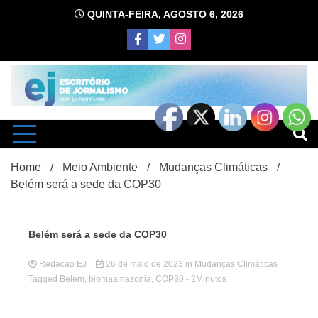
Skip
QUINTA-FEIRA, AGOSTO 6, 2026
to
content
com Luciana Leão
Escrit
Home
Meio Ambiente
Mudanças Climáticas
Belém será a sede da COP30
Belém será a sede da COP30
Redacao EJ
26 de maio de 2023
in
Mudanças Climáticas
d
Tagged
Belém
,
biomaamazonia
,
COP30
- 2Minutos