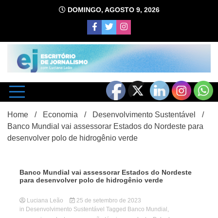
Skip
DOMINGO, AGOSTO 9, 2026
to
content
com Luciana Leão
Escrit
Home
Economia
Desenvolvimento Sustentável
Banco Mundial vai assessorar Estados do Nordeste para
desenvolver polo de hidrogênio verde
Banco Mundial vai assessorar Estados do Nordeste
para desenvolver polo de hidrogênio verde
d
Luciana Leão
25 de setembro de 2023
in
Desenvolvimento Sustentável
Tagged
Banco Mundial
,