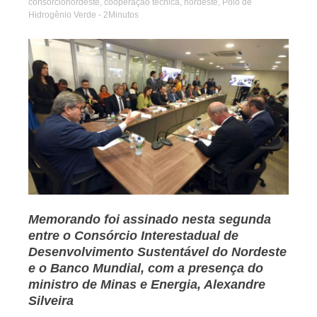
consorcionordeste
,
cooperação técnica
,
nordeste
,
Polo de
Hidrogênio Verde
- 2Minutos
Jornal
Memorando foi assinado nesta segunda
entre o Consórcio Interestadual de
Desenvolvimento Sustentável do Nordeste
e o Banco Mundial, com a presença do
ministro de Minas e Energia, Alexandre
Silveira