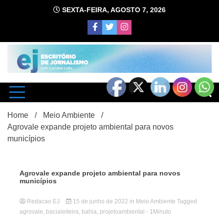
Skip
SEXTA-FEIRA, AGOSTO 7, 2026
to
content
com Luciana Leão
Escrit
Home
Meio Ambiente
Agrovale expande projeto ambiental para novos
municípios
Agrovale expande projeto ambiental para novos
municípios
d
Redacao EJ
15 de junho de 2022
in
Meio Ambiente
Tagged
agrovale
,
bacialeiteira
,
bahia
,
projetoambiental
- 1Minuto