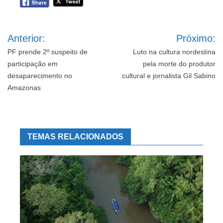
Navegação
Anterior:
Próximo:
de
Post
PF prende 2º suspeito de
Luto na cultura nordestina
participação em
pela morte do produtor
desaparecimento no
cultural e jornalista Gil Sabino
Amazonas
TEMAS RELACIONADOS