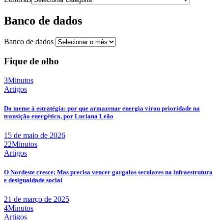
Banco de dados
Banco de dados
Fique de olho
3Minutos
Artigos
Do meme à estratégia: por que armazenar energia virou prioridade na
transição energética, por Luciana Leão
15 de maio de 2026
22Minutos
Artigos
O Nordeste cresce; Mas precisa vencer gargalos seculares na infraestrutura
e desigualdade social
21 de março de 2025
4Minutos
Artigos