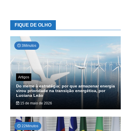
de
dados
FIQUE DE OLHO
3Minutos
Artigos
Do meme à estratégia: por que armazenar energia
virou prioridade na transição energética, por
Luciana Leão
15 de maio de 2026
22Minutos