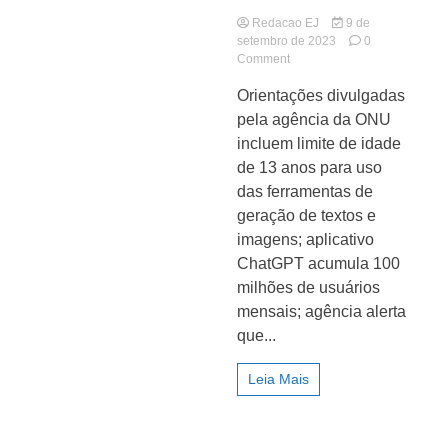
Redacao EJ
9 de
setembro de 2023
0
on
Comment
Unesco
Orientações divulgadas
propõe
regulamentação
pela agência da ONU
Jornal
de
incluem limite de idade
IA
de 13 anos para uso
generativa
nas
das ferramentas de
escolas
geração de textos e
imagens; aplicativo
ChatGPT acumula 100
milhões de usuários
mensais; agência alerta
que...
Leia Mais