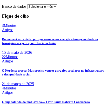
Banco de dados
Fique de olho
3Minutos
Artigos
Do meme à estratégia: por que armazenar energia virou prioridade na
transição energética, por Luciana Leão
15 de maio de 2026
22Minutos
Artigos
O Nordeste cresce; Mas precisa vencer gargalos seculares na infraestrutura
e desigualdade social
21 de março de 2025
4Minutos
Artigos
O sujo falando do mal lavado… I Por Paulo Roberto Cannizzaro