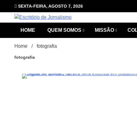
Skip
SEXTA-FEIRA, AGOSTO 7, 2026
to
content
com Luciana Leão
Escrit
HOME
QUEM SOMOS
MISSÃO
CO
Home
fotografia
fotografia
2Minutos
Jorna