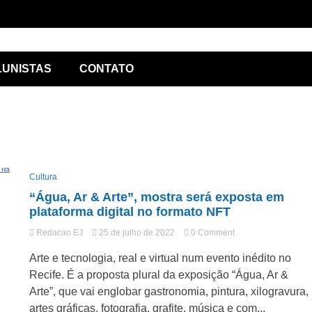
ório de
LUNISTAS
CONTATO
Cultura
“Água, Ar & Arte”, mostra será exposta em
lismo
plataforma digital no formato NFT
on
Redacao EJ
25 de julho de 2022
0 Comment
“Água,
Arte e tecnologia, real e virtual num evento inédito no
Ar
&
Recife. É a proposta plural da exposição “Água, Ar &
Arte”,
Arte”, que vai englobar gastronomia, pintura, xilogravura,
mostra
artes gráficas, fotografia, grafite, música e com...
será