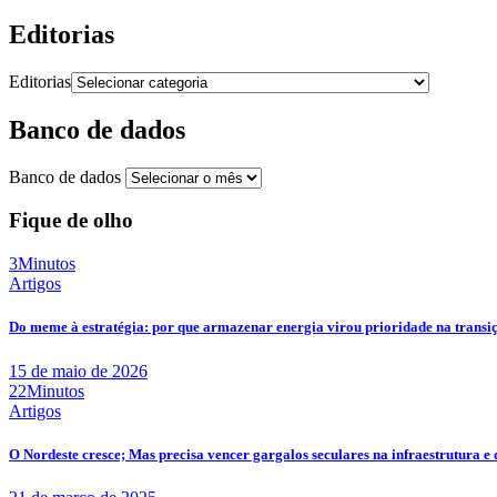
Editorias
Editorias
Banco de dados
Banco de dados
Fique de olho
3Minutos
Artigos
Do meme à estratégia: por que armazenar energia virou prioridade na transi
15 de maio de 2026
22Minutos
Artigos
O Nordeste cresce; Mas precisa vencer gargalos seculares na infraestrutura e 