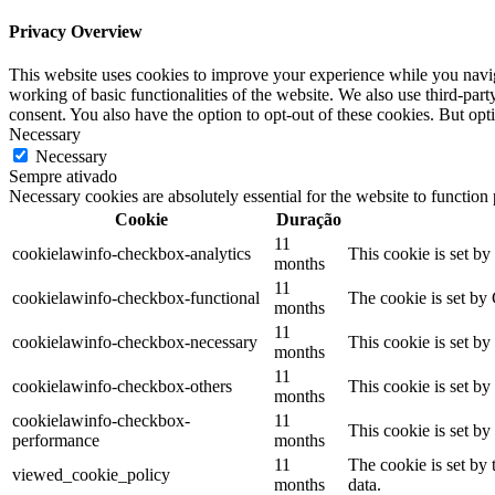
Privacy Overview
This website uses cookies to improve your experience while you navigat
working of basic functionalities of the website. We also use third-pa
consent. You also have the option to opt-out of these cookies. But op
Necessary
Necessary
Sempre ativado
Necessary cookies are absolutely essential for the website to function
Cookie
Duração
11
cookielawinfo-checkbox-analytics
This cookie is set b
months
11
cookielawinfo-checkbox-functional
The cookie is set by
months
11
cookielawinfo-checkbox-necessary
This cookie is set b
months
11
cookielawinfo-checkbox-others
This cookie is set b
months
cookielawinfo-checkbox-
11
This cookie is set b
performance
months
11
The cookie is set by
viewed_cookie_policy
months
data.