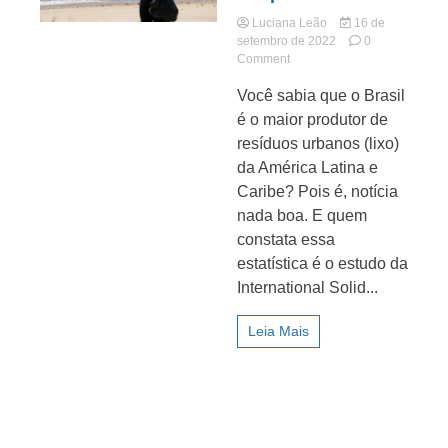
Luciana Leão
16 de
setembro de 2022
0
on
Comment
Dia
Você sabia que o Brasil
mundial
de
é o maior produtor de
Jornal
limpeza
resíduos urbanos (lixo)
mobiliza
da América Latina e
voluntários
em
Caribe? Pois é, notícia
Suape
nada boa. E quem
constata essa
estatística é o estudo da
International Solid...
Leia Mais