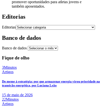
promover oportunidades para atletas jovens e
também aposentados.
Editorias
Editorias
Banco de dados
Banco de dados
Fique de olho
3Minutos
Artigos
Do meme à estratégia: por que armazenar energia virou prioridade na
transição energética, por Luciana Leão
15 de maio de 2026
22Minutos
Artigos