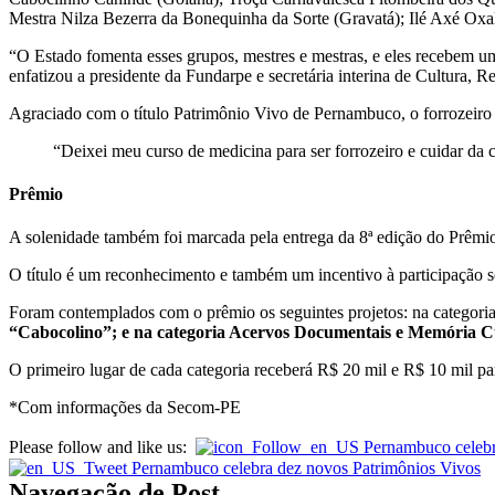
Mestra Nilza Bezerra da Bonequinha da Sorte (Gravatá); Ilé Axé Oxalá
“O Estado fomenta esses grupos, mestres e mestras, e eles recebem uma
enfatizou a presidente da Fundarpe e secretária interina de Cultura, R
Agraciado com o título Patrimônio Vivo de Pernambuco, o forrozeiro 
“Deixei meu curso de medicina para ser forrozeiro e cuidar da
Prêmio
A solenidade também foi marcada pela entrega da 8ª edição do Prêm
O título é um reconhecimento e também um incentivo à participação soc
Foram contemplados com o prêmio os seguintes projetos: na categori
“Cabocolino”; e na categoria Acervos Documentais e Memória C
O primeiro lugar de cada categoria receberá R$ 20 mil e R$ 10 mil pa
*Com informações da Secom-PE
Please follow and like us:
Navegação de Post