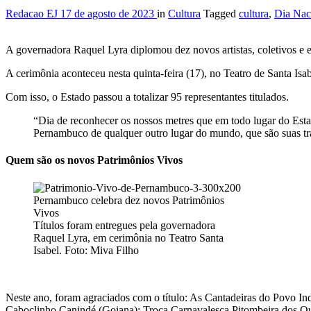
Redacao EJ
17 de agosto de 2023
in
Cultura
Tagged
cultura
,
Dia Nac
A governadora Raquel Lyra diplomou dez novos artistas, coletivos e en
A cerimônia aconteceu nesta quinta-feira (17), no Teatro de Santa I
Com isso, o Estado passou a totalizar 95 representantes titulados.
“Dia de reconhecer os nossos metres que em todo lugar do Esta
Pernambuco de qualquer outro lugar do mundo, que são suas tr
Quem são os novos Patrimônios Vivos
Títulos foram entregues pela governadora
Raquel Lyra, em cerimônia no Teatro Santa
Isabel. Foto: Miva Filho
Neste ano, foram agraciados com o título: As Cantadeiras do Povo I
Caboclinho Canindé (Goiana); Troça Carnavalesca Pitombeira dos Qua