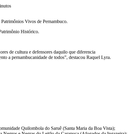
inutos
 de Patrimônios Vivos de Pernambuco.
Patrimônio Histórico.
res de cultura e defensores daquilo que diferencia
mento a pernambucanidade de todos”, destacou Raquel Lyra.
 Comunidade Quilombola do Saruê (Santa Maria da Boa Vista);
da Negros e Negras do Leitão da Carapuça (Afogados da Ingazeira);