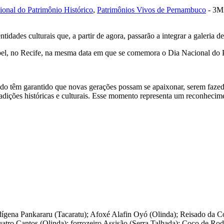
ional do Patrimônio Histórico
,
Patrimônios Vivos de Pernambuco
- 3M
tidades culturais que, a partir de agora, passarão a integrar a galeria
sabel, no Recife, na mesma data em que se comemora o Dia Nacional do 
do têm garantido que novas gerações possam se apaixonar, serem fazedo
adições históricas e culturais. Esse momento representa um reconheci
ndígena Pankararu (Tacaratu); Afoxé Alafin Oyó (Olinda); Reisado da
tro Cantos (Olinda); forrozeiro Assisão (Serra Talhada); Coco de Ro