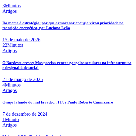
3Minutos
Artigos
Do meme à estratégia: por que armazenar energia virou prioridade na
transição energética, por Luciana Leão
15 de maio de 2026
22Minutos
Artigos
O Nordeste cresce; Mas precisa vencer gargalos seculares na infraestrutura
e desigualdade social
21 de março de 2025
4Minutos
Artigos
O sujo falando do mal lavado… I Por Paulo Roberto Cannizzaro
7 de dezembro de 2024
1Minuto
Artigos