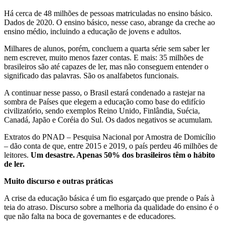
Há cerca de 48 milhões de pessoas matriculadas no ensino básico.
Dados de 2020. O ensino básico, nesse caso, abrange da creche ao
ensino médio, incluindo a educação de jovens e adultos.
Milhares de alunos, porém, concluem a quarta série sem saber ler
nem escrever, mui­to menos fazer contas. E mais: 35 milhões de
brasileiros são até capazes de ler, mas não conseguem entender o
significado das palavras. São os analfabetos funcionais.
A continuar nesse passo, o Brasil estará condenado a rastejar na
sombra de Países que elegem a educação como base do edifício
civilizatório, sendo exemplos Reino Unido, Finlândia, Suécia,
Canadá, Japão e Coréia do Sul. Os dados negativos se acumulam.
Extratos do PNAD – Pesquisa Nacional por Amostra de Domicílio
– dão conta de que, entre 2015 e 2019, o país perdeu 46 milhões de
leitores.
Um desastre. Apenas 50% dos brasileiros têm o hábito
de ler.
Muito discurso e outras práticas
A crise da educação básica é um fio esgarçado que prende o País à
teia do atraso. Discurso sobre a melhoria da qualidade do ensino é o
que não falta na boca de go­vernantes e de educadores.