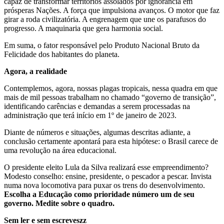
capaz de transformar territórios assolados por ignorância em
prósperas Nações. A força que impulsiona avanços. O motor que faz
girar a roda civilizatória. A engrenagem que une os parafusos do
progresso. A maquinaria que gera harmonia social.
Em suma, o fator responsável pelo Produto Nacional Bruto da
Felicidade dos habitantes do planeta.
Agora, a realidade
Contemplemos, agora, nossas plagas tropicais, nessa quadra em que
mais de mil pessoas trabalham no chamado “governo de transição”,
identificando carências e demandas a serem processadas na
administração que terá início em 1º de janeiro de 2023.
Diante de números e situações, algumas descritas adiante, a
conclusão certamente apontará para esta hipótese: o Brasil carece de
uma revolução na área educacional.
O presidente eleito Lula da Silva realizará esse empreendimento?
Modesto conselho: ensine, presidente, o pescador a pescar. Invista
numa nova locomotiva para puxar os trens do desenvolvimento.
Escolha a Educação como prioridade número um de seu
governo. Medite sobre o quadro.
Sem ler e sem escreveszz