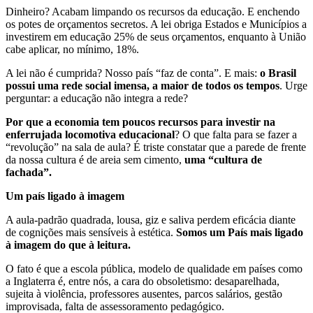
Dinheiro? Acabam limpando os recursos da educação. E enchendo
os potes de orçamentos secretos. A lei obriga Estados e Muni­cípios a
investirem em educação 25% de seus orçamentos, enquanto à União
cabe aplicar, no mínimo, 18%.
A lei não é cumprida? Nosso país “faz de conta”. E mais:
o Brasil
possui uma rede social imensa, a maior de todos os tempos
. Urge
perguntar: a educação não integra a rede?
Por que a economia tem poucos recursos para investir na
enferrujada locomotiva educacional
? O que falta para se fazer a
“revolução” na sala de aula? É triste constatar que a parede de frente
da nossa cultura é de areia sem cimento,
uma “cultura de
fachada”.
Um país ligado à imagem
A aula-padrão quadrada, lousa, giz e saliva perdem eficácia diante
de cognições mais sensíveis à estética.
Somos um País mais ligado
à imagem do que à leitura.
O fato é que a escola pública, modelo de qualidade em países como
a Inglaterra é, entre nós, a cara do obsoletismo: desaparelhada,
sujeita à violência, pro­fessores ausentes, parcos salários, gestão
improvisada, falta de asses­soramento pedagógico.