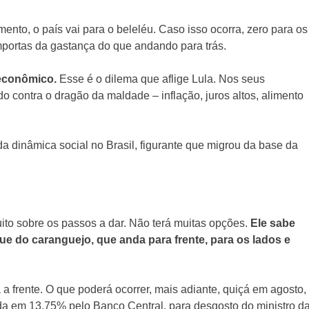
to, o país vai para o beleléu. Caso isso ocorra, zero para os
mportas da gastança do que andando para trás.
 econômico.
Esse é o dilema que aflige Lula. Nos seus
o contra o dragão da maldade – inflação, juros altos, alimento
dinâmica social no Brasil, figurante que migrou da base da
ito sobre os passos a dar. Não terá muitas opções.
Ele sabe
 do caranguejo, que anda para frente, para os lados e
 a frente. O que poderá ocorrer, mais adiante, quiçá em agosto,
ida em 13,75% pelo Banco Central, para desgosto do ministro d