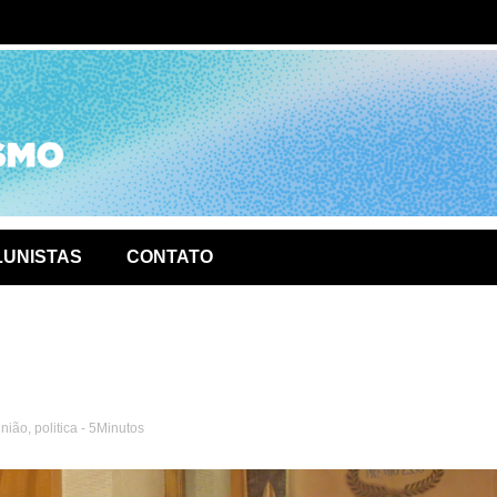
ório de
LUNISTAS
CONTATO
inião
,
politica
- 5Minutos