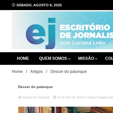
Skip
SÁBADO, AGOSTO 8, 2026
to
content
com Luciana Leão
Escrit
HOME
QUEM SOMOS
MISSÃO
CO
Home
Artigos
Descer do palanque
Descer do palanque
Gaudencio Torquato
14 de abril de 2023
in
Artigos
Tagged
op