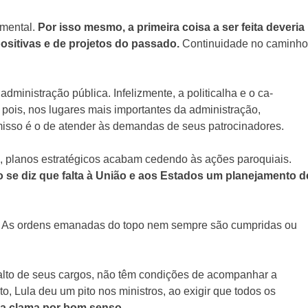
umental.
Por isso mesmo, a primeira coisa a ser feita deveria
ositivas e de projetos do passado.
Continuidade no caminho
dministração pública. Infelizmente, a politicalha e o ca­
 pois, nos lugares mais importantes da administração,
isso é o de atender às demandas de seus patroci­nadores.
a, planos estratégicos acabam cedendo às ações paroquiais.
se diz que falta à União e aos Estados um planejamento d
s. As ordens emanadas do topo nem sempre são cumpri­das ou
 alto de seus cargos, não têm condições de acompanhar a
to, Lula deu um pito nos ministros, ao exigir que todos os
ra clama por bom senso.