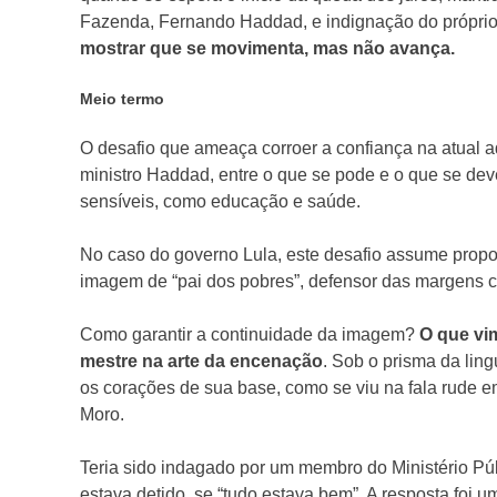
Fazenda, Fernando Haddad, e indignação do próprio
mostrar que se movimenta, mas não avança.
Meio termo
O desafio que ameaça corroer a confiança na atual ad
ministro Haddad, entre o que se pode e o que se de
sensíveis, como educação e saúde.
No caso do governo Lula, este desafio assume propo
imagem de “pai dos pobres”, defensor das margens c
Como garantir a continuidade da imagem?
O que vim
mestre na arte da encenação
. Sob o prisma da lin
os corações de sua base, como se viu na fala rude em
Moro.
Teria sido indagado por um membro do Ministério Públ
estava detido, se “tudo estava bem”. A resposta foi 