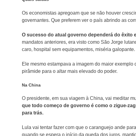
Os economistas apregoam que se não houver crescimen
governantes. Que preferem ver o país abrindo as co
O sucesso do atual governo dependerá do êxito
mandatos anteriores, era visto como São Jorge lutand
caro, hospital sem equipamentos, miséria galopante.
Ele mesmo estampava a imagem do maior exemplo da 
pirâmide para o altar mais elevado do poder.
Na China
O presidente, em sua viagem à China, vai meditar mu
que todo começo de governo é como o zigue-zague
para trás.
Lula vai tentar fazer com que o caranguejo ande para
quando se espera o início da queda dos juros, mant