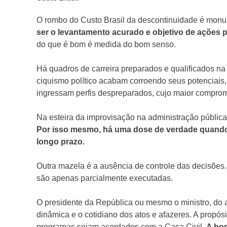
O rombo do Custo Brasil da descontinuidade é mon
ser o levantamento acurado e objetivo de ações p
do que é bom é medida do bom senso.
Há quadros de carreira preparados e qualificados na a
ciquismo político acabam corroendo seus potenciais,
ingressam perfis despreparados, cujo maior comprom
Na esteira da improvisação na administração públic
Por isso mesmo, há uma dose de verdade quando 
longo prazo.
Outra mazela é a ausência de controle das decisõe
são apenas parcialmente executadas.
O presidente da Repúbli­ca ou mesmo o ministro, do
dinâmica e o cotidiano dos atos e afazeres. A propósi
programas sejam acordados com a Casa Civil.
A ho