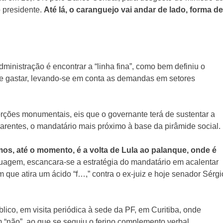
 presidente.
Até lá, o caranguejo vai andar de lado, forma de
ministração é encontrar a “linha fina”, como bem definiu o
ve gastar, levando-se em conta as demandas em setores
rções monumentais, eis que o governante terá de sustentar a
arentes, o mandatário mais próximo à base da pirâmide social.
os, até o momento, é a volta de Lula ao palanque, onde é
guagem, escancara-se a estratégia do mandatário em acalentar
 que atira um ácido “f…,” contra o ex-juiz e hoje senador Sérgi
ico, em visita periódica à sede da PF, em Curitiba, onde
um “não”, ao que se seguiu o ferino complemento verbal.