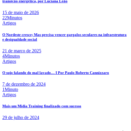
transição energética, por Luciana Leão
15 de maio de 2026
22Minutos
Artigos
O Nordeste cresce; Mas precisa vencer gargalos seculares na infraestrutura
e desigualdade social
21 de março de 2025
4Minutos
Artigos
O sujo falando do mal lavado… I Por Paulo Roberto Cannizzaro
7 de dezembro de 2024
1Minuto
Artigos
Mais um Mídia Training finalizado com sucesso
29 de julho de 2024