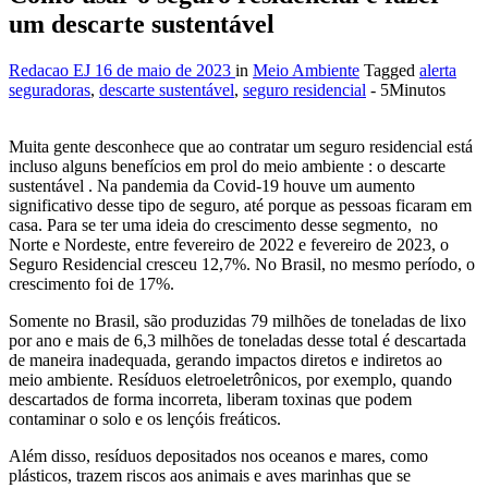
um descarte sustentável
Redacao EJ
16 de maio de 2023
in
Meio Ambiente
Tagged
alerta
seguradoras
,
descarte sustentável
,
seguro residencial
- 5Minutos
Muita gente desconhece que ao contratar um seguro residencial está
incluso alguns benefícios em prol do meio ambiente : o descarte
sustentável . Na pandemia da Covid-19 houve um aumento
significativo desse tipo de seguro, até porque as pessoas ficaram em
casa. Para se ter uma ideia do crescimento desse segmento, no
Norte e Nordeste, entre fevereiro de 2022 e fevereiro de 2023, o
Seguro Residencial cresceu 12,7%. No Brasil, no mesmo período, o
crescimento foi de 17%.
Somente no Brasil, são produzidas 79 milhões de toneladas de lixo
por ano e mais de 6,3 milhões de toneladas desse total é descartada
de maneira inadequada, gerando impactos diretos e indiretos ao
meio ambiente. Resíduos eletroeletrônicos, por exemplo, quando
descartados de forma incorreta, liberam toxinas que podem
contaminar o solo e os lençóis freáticos.
Além disso, resíduos depositados nos oceanos e mares, como
plásticos, trazem riscos aos animais e aves marinhas que se