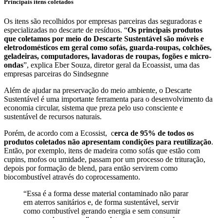
Principais itens coletados
Os itens são recolhidos por empresas parceiras das seguradoras e
especializadas no descarte de resíduos. “
Os principais produtos
que coletamos por meio do Descarte Sustentável são móveis e
eletrodomésticos em geral como sofás, guarda-roupas, colchões,
geladeiras, computadores, lavadoras de roupas, fogões e micro-
ondas
”, explica Eber Souza, diretor geral da Ecoassist, uma das
empresas parceiras do Sindsegnne
Além de ajudar na preservação do meio ambiente, o Descarte
Sustentável é uma importante ferramenta para o desenvolvimento da
economia circular, sistema que preza pelo uso consciente e
sustentável de recursos naturais.
Porém, de acordo com a Ecossist, c
erca de 95% de todos os
produtos coletados não apresentam condições para reutilização
.
Então, por exemplo, itens de madeira como sofás que estão com
cupins, mofos ou umidade, passam por um processo de trituração,
depois por formação de blend, para então servirem como
biocombustível através do coprocessamento.
“Essa é a forma desse material contaminado não parar
em aterros sanitários e, de forma sustentável, servir
como combustível gerando energia e sem consumir