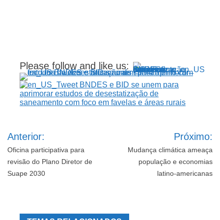
Please follow and like us:
Navegação
Anterior:
Próximo:
de
Post
Oficina participativa para
Mudança climática ameaça
revisão do Plano Diretor de
população e economias
Suape 2030
latino-americanas