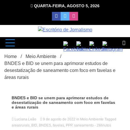
Skip
QUARTA-FEIRA, AGOSTO 5, 2026
to
content
com Luciana Leão
Escrit
Home
Meio Ambiente
BNDES e BID se unem para aprimorar estudos de
desestatização de saneamento com foco em favelas e
áreas rurais
d
BNDES e BID se unem para aprimorar estudos de
desestatização de saneamento com foco em favelas
e áreas rurais
Luciana Leão
9 de agosto de 2022
in
Meio Ambiente
Tagged
areasrurais
,
BID
,
BNDES
,
favelas
,
PPP
,
saneamento
- 2Minutos