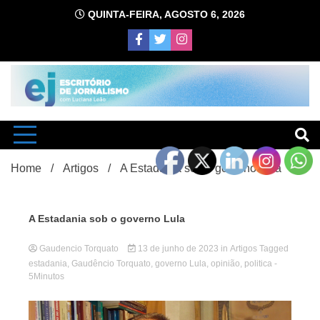
Skip
QUINTA-FEIRA, AGOSTO 6, 2026
to
content
com Luciana Leão
Escrit
Home
Artigos
A Estadania sob o governo Lula
A Estadania sob o governo Lula
Gaudencio Torquato
13 de junho de 2023
in
Artigos
Tagged
estadania
,
Gaudêncio Torquato
,
governo Lula
,
opinião
,
politica
-
d
5Minutos