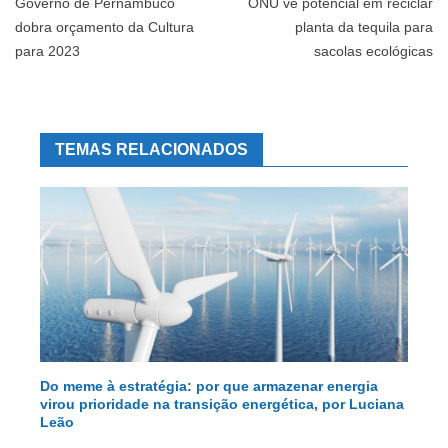
Post
Governo de Pernambuco
ONU vê potencial em reciclar
dobra orçamento da Cultura
planta da tequila para
para 2023
sacolas ecológicas
TEMAS RELACIONADOS
Do meme à estratégia: por que armazenar energia
virou prioridade na transição energética, por Luciana
Leão