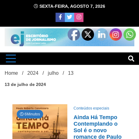
Skip
SEXTA-FEIRA, AGOSTO 7, 2026
to
content
com Luciana Leão
Escrit
Home
2024
julho
13
13 de julho de 2024
Conteúdos especiais
6Minutos
d
Ainda Há Tempo
Contemplando o
Sol é o novo
romance de Paulo