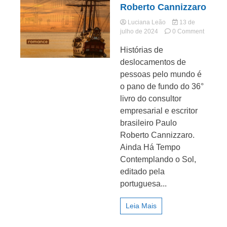
Roberto Cannizzaro
Luciana Leão
13 de
on
julho de 2024
0 Comment
Ainda
Histórias de
Há
Tempo
Jornal
deslocamentos de
Contem
pessoas pelo mundo é
o
o pano de fundo do 36°
Sol
é
livro do consultor
o
empresarial e escritor
novo
brasileiro Paulo
romanc
de
Roberto Cannizzaro.
Paulo
Ainda Há Tempo
Roberto
Contemplando o Sol,
Cannizz
editado pela
portuguesa...
Leia Mais