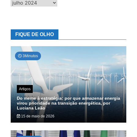
Banco
de
dados
FIQUE DE OLHO
3Minutos
Artigos
Do meme à estratégia: por que armazenar energia
virou prioridade na transição energética, por
Luciana Leão
15 de maio de 2026