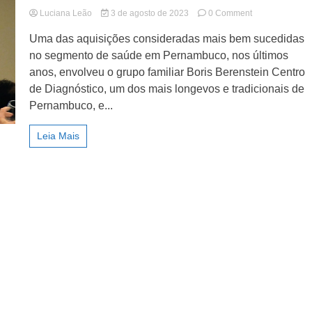
lismo
on
Luciana Leão
3 de agosto de 2023
0 Comment
Boris
Uma das aquisições consideradas mais bem sucedidas
Berenstein
conta
no segmento de saúde em Pernambuco, nos últimos
tudo
anos, envolveu o grupo familiar Boris Berenstein Centro
sobre
de Diagnóstico, um dos mais longevos e tradicionais de
a
venda
Pernambuco, e...
de
seu
Leia Mais
negócio
para
o
grupo
Dasa