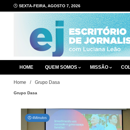
Skip
SEXTA-FEIRA, AGOSTO 7, 2026
to
content
com Luciana Leão
Escrit
HOME
QUEM SOMOS
MISSÃO
CO
Home
Grupo Dasa
Grupo Dasa
4Minutos