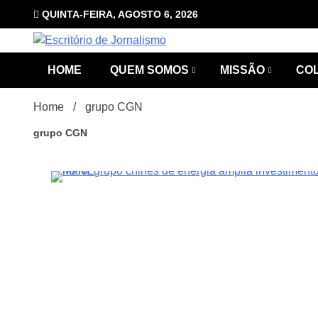
Skip
QUINTA-FEIRA, AGOSTO 6, 2026
to
content
com Luciana Leão
Escrit
HOME
QUEM SOMOS
MISSÃO
CO
Home
grupo CGN
grupo CGN
1Minuto
Jorna