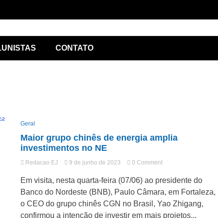
ório de
LUNISTAS
CONTATO
Geral
Maior grupo chinês de energia amplia
lismo
investimentos no NE
on
Redacao EJ
9 de junho de 2023
0 Comment
Maior
Em visita, nesta quarta-feira (07/06) ao presidente do
grupo
chinês
Banco do Nordeste (BNB), Paulo Câmara, em Fortaleza,
de
o CEO do grupo chinês CGN no Brasil, Yao Zhigang,
energia
confirmou a intenção de investir em mais projetos...
amplia