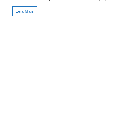
investimentos
no
Leia Mais
NE