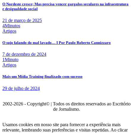
O Nordeste cresce; Mas precisa vencer gargalos seculares na infraestrutura
e desigualdade social
21 de março de 2025
4Minutos
Artigos
O sujo falando do mal lavado… I Por Paulo Roberto Cannizzaro
7 de dezembro de 2024
1Minuto
Artigos
Mais um Mídia Training finalizado com sucesso
29 de julho de 2024
2002-2026 - Copyright© | Todos os direitos reservados ao Escritório
de Jornalismo.
Usamos cookies em nosso site para fornecer a experiência mais
relevante, lembrando suas preferências e visitas repetidas. Ao clicar