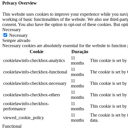
Privacy Overview
This website uses cookies to improve your experience while you navigat
working of basic functionalities of the website. We also use third-pa
consent. You also have the option to opt-out of these cookies. But op
Necessary
Necessary
Sempre ativado
Necessary cookies are absolutely essential for the website to function
Cookie
Duração
11
cookielawinfo-checkbox-analytics
This cookie is set b
months
11
cookielawinfo-checkbox-functional
The cookie is set by
months
11
cookielawinfo-checkbox-necessary
This cookie is set b
months
11
cookielawinfo-checkbox-others
This cookie is set b
months
cookielawinfo-checkbox-
11
This cookie is set b
performance
months
11
The cookie is set by
viewed_cookie_policy
months
data.
Functional