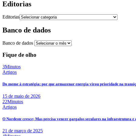
Editorias
Editorias
Banco de dados
Banco de dados
Fique de olho
3Minutos
Artigos
Do meme à estratégia: por que armazenar energia virou prioridade na transi
15 de maio de 2026
22Minutos
Artigos
O Nordeste cresce; Mas precisa vencer gargalos seculares na infraestrutura e 
21 de março de 2025