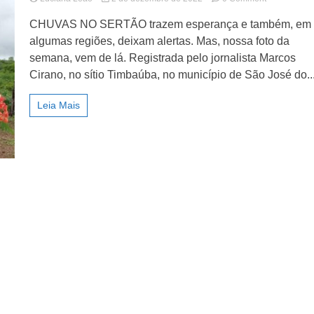
lismo
A
CHUVAS NO SERTÃO trazem esperança e também, em
natureza
do
algumas regiões, deixam alertas. Mas, nossa foto da
Sertão
semana, vem de lá. Registrada pelo jornalista Marcos
de
Cirano, no sítio Timbaúba, no município de São José do..
PE
Leia Mais