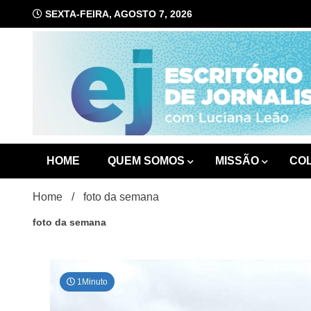
Skip
SEXTA-FEIRA, AGOSTO 7, 2026
to
content
com Luciana Leão
Escrit
HOME
QUEM SOMOS
MISSÃO
CO
Home
foto da semana
foto da semana
1Minuto