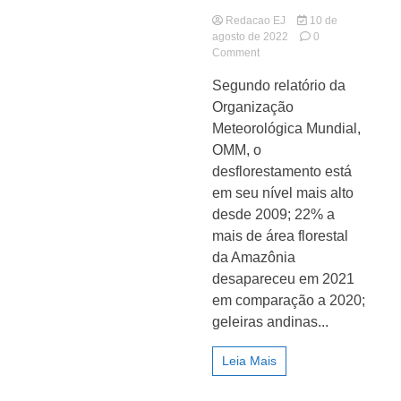
Redacao EJ
10 de
agosto de 2022
0
on
Comment
Mudança
Segundo relatório da
climática
ameaça
Organização
Jornal
população
Meteorológica Mundial,
e
OMM, o
economias
latino-
desflorestamento está
americanas
em seu nível mais alto
desde 2009; 22% a
mais de área florestal
da Amazônia
desapareceu em 2021
em comparação a 2020;
geleiras andinas...
Leia Mais