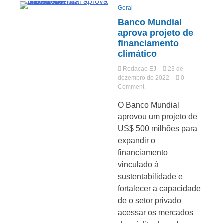
Geral
2Minutos
Banco Mundial
aprova projeto de
financiamento
climático
Redacao EJ
23 de
dezembro de 2022
0
on
Comment
Banco
O Banco Mundial
Mundial
aprova
aprovou um projeto de
projeto
US$ 500 milhões para
de
expandir o
financiamento
climático
financiamento
vinculado à
sustentabilidade e
fortalecer a capacidade
de o setor privado
acessar os mercados