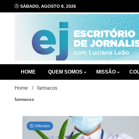
Skip
SÁBADO, AGOSTO 8, 2026
to
content
com Luciana Leão
Escrit
HOME
QUEM SOMOS
MISSÃO
CO
Home
farmacos
farmacos
2Minutos