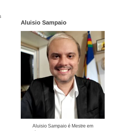
o
s
Aluisio Sampaio
Aluisio Sampaio é Mestre em