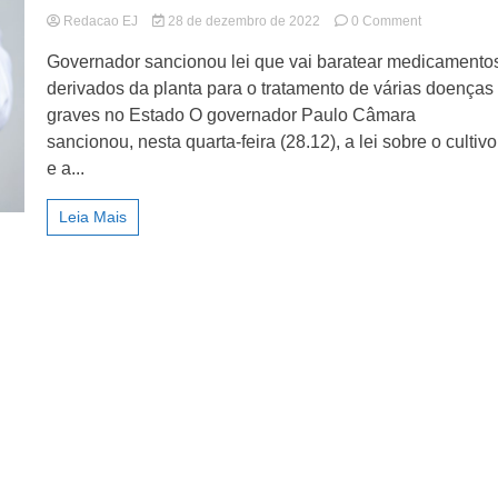
lismo
on
Redacao EJ
28 de dezembro de 2022
0 Comment
Pernambuc
Governador sancionou lei que vai baratear medicamento
autoriza
cultivo
derivados da planta para o tratamento de várias doenças
e
graves no Estado O governador Paulo Câmara
produção
sancionou, nesta quarta-feira (28.12), a lei sobre o cultivo
de
cannabis
e a...
medicinal
Leia Mais