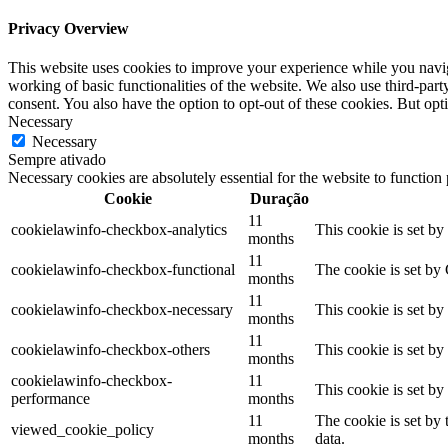
Privacy Overview
This website uses cookies to improve your experience while you navigat
working of basic functionalities of the website. We also use third-pa
consent. You also have the option to opt-out of these cookies. But op
Necessary
Necessary
Sempre ativado
Necessary cookies are absolutely essential for the website to function
Cookie
Duração
11
cookielawinfo-checkbox-analytics
This cookie is set b
months
11
cookielawinfo-checkbox-functional
The cookie is set by
months
11
cookielawinfo-checkbox-necessary
This cookie is set b
months
11
cookielawinfo-checkbox-others
This cookie is set b
months
cookielawinfo-checkbox-
11
This cookie is set b
performance
months
11
The cookie is set by
viewed_cookie_policy
months
data.