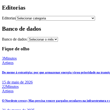
Editorias
Editorias
Banco de dados
Banco de dados
Fique de olho
3Minutos
Artigos
Do meme à estratégia: por que armazenar energia virou prioridade na transi
15 de maio de 2026
22Minutos
Artigos
O Nordeste cresce; Mas precisa vencer gargalos seculares na infraestrutura e 